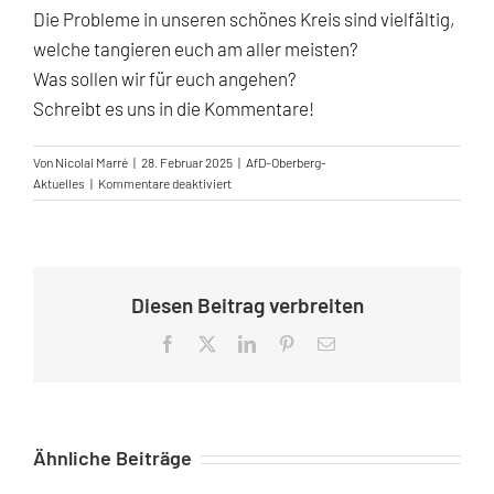
Die Probleme in unseren schönes Kreis sind vielfältig,
welche tangieren euch am aller meisten?
Was sollen wir für euch angehen?
Schreibt es uns in die Kommentare!
Von
Nicolai Marré
|
28. Februar 2025
|
AfD-Oberberg-
für
Aktuelles
|
Kommentare deaktiviert
Was
sind
für
euch
die
Diesen Beitrag verbreiten
dringendsten
Probleme
Facebook
X
LinkedIn
Pinterest
E-
in
Mail
Oberberg?
Ähnliche Beiträge