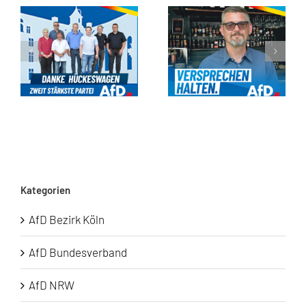
Kommunalwahl 2025: Ein starkes Signal für Hückeswagen!
Gastronomie fördern in Hückeswagen
Kategorien
AfD Bezirk Köln
AfD Bundesverband
AfD NRW