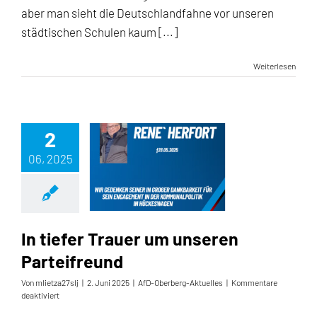
aber man sieht die Deutschlandfahne vor unseren
städtischen Schulen kaum [...]
Weiterlesen
2
06, 2025
In tiefer Trauer um unseren Parteifreund
In tiefer Trauer um unseren
Parteifreund
Von
mlietza27slj
|
2. Juni 2025
|
AfD-Oberberg-Aktuelles
|
Kommentare
für
deaktiviert
In