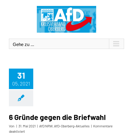
Zum
Inhalt
springen
Gehe zu ...
31
05, 2021
6 Gründe gegen die Briefwahl
Von
|
31. Mai 2021
|
AfD NRW
,
AfD-Oberberg-Aktuelles
|
Kommentare
für
deaktiviert