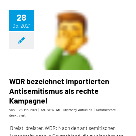
28
05, 2021
WDR bezeichnet importierten Antisemitismus als rechte Kampagne!
WDR bezeichnet importierten
Antisemitismus als rechte
Kampagne!
Von
|
28. Mai 2021
|
AfD NRW
,
AfD-Oberberg-Aktuelles
|
Kommentare
für
deaktiviert
WDR
bezeichnet
Dreist, dreister, WDR: Nach den antisemitischen
importierten