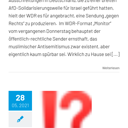
Ausschreitungen in Deutschland, die zu einer breiten
Antisemitismus
als
AfD-Solidarisierungswelle für Israel geführt hatten,
rechte
hielt der WDR es für angebracht, eine Sendung „gegen
Kampagne!
Rechts“ zu produzieren. Im WDR-Format „Monitor“
vom vergangenen Donnerstag behauptet der
öffentlich-rechtliche Sender ernsthaft, das
muslimischer Antisemitismus zwar existent, aber
eigentlich kaum spürbar sei. Wirklich zu Hause sei [...]
Weiterlesen
28
05, 2021
Corona-Impfpflicht für Kinder? Nicht mit uns!