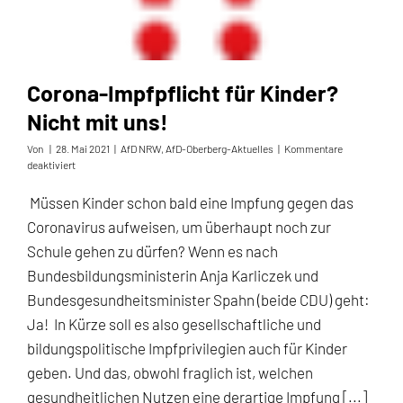
Corona-Impfpflicht für Kinder?
Nicht mit uns!
Von
|
28. Mai 2021
|
AfD NRW
,
AfD-Oberberg-Aktuelles
|
Kommentare
für
deaktiviert
Corona-
Impfpflicht
Müssen Kinder schon bald eine Impfung gegen das
für
Coronavirus aufweisen, um überhaupt noch zur
Kinder?
Nicht
Schule gehen zu dürfen? Wenn es nach
mit
Bundesbildungsministerin Anja Karliczek und
uns!
Bundesgesundheitsminister Spahn (beide CDU) geht:
Ja! In Kürze soll es also gesellschaftliche und
bildungspolitische Impfprivilegien auch für Kinder
geben. Und das, obwohl fraglich ist, welchen
gesundheitlichen Nutzen eine derartige Impfung [...]