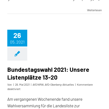
Weiterlesen
26
05, 2021
Bundestagswahl 2021: Unsere
Listenplätze 13-20
Von
|
26. Mai 2021
|
AfD NRW
,
AfD-Oberberg-Aktuelles
|
Kommentare
für
deaktiviert
Bundestagswahl
2021:
Am vergangenen Wochenende fand unsere
Unsere
Wahlversammlung für die Landesliste zur
Listenplätze