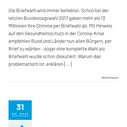
6
Gründe
Die Briefwahl wird immer beliebter. Schon bei der
gegen
letzten Bundestagswahl 2017 gaben mehr als 13
die
Briefwahl
Millionen ihre Stimme per Briefwahl ab. Mit Hinweis
auf den Gesundheitsschutz in der Corona-Krise
empfehlen Bund und Länder nun allen Bürgern, per
Brief zu wählen – sogar eine komplette Wahl als
Briefwahl wurde schon diskutiert. Warum das
problematisch ist, erklären [...]
Weiterlesen
31
05, 2021