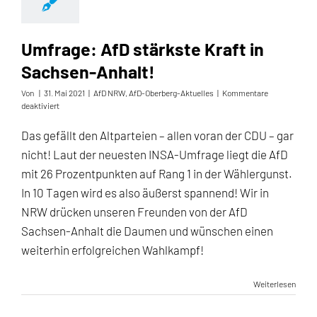
Umfrage: AfD stärkste Kraft in
Sachsen-Anhalt!
Von
|
31. Mai 2021
|
AfD NRW
,
AfD-Oberberg-Aktuelles
|
Kommentare
für
deaktiviert
Umfrage:
AfD
Das gefällt den Altparteien – allen voran der CDU – gar
stärkste
nicht! Laut der neuesten INSA-Umfrage liegt die AfD
Kraft
in
mit 26 Prozentpunkten auf Rang 1 in der Wählergunst.
Sachsen-
In 10 Tagen wird es also äußerst spannend! Wir in
Anhalt!
NRW drücken unseren Freunden von der AfD
Sachsen-Anhalt die Daumen und wünschen einen
weiterhin erfolgreichen Wahlkampf!
Weiterlesen