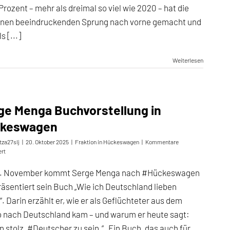
gewählt.
Prozent – mehr als dreimal so viel wie 2020 – hat die
inen beeindruckenden Sprung nach vorne gemacht und
s [...]
Weiterlesen
ge Menga Buchvorstellung in
keswagen
tza27slj
|
20. Oktober 2025
|
Fraktion in Hückeswagen
|
Kommentare
für
ert
Serge
Menga
. November kommt Serge Menga nach #Hückeswagen
Buchvorstellung
räsentiert sein Buch „Wie ich Deutschland lieben
in
Hückeswagen
“. Darin erzählt er, wie er als Geflüchteter aus dem
 nach Deutschland kam – und warum er heute sagt:
in stolz, #Deutscher zu sein.“ Ein Buch, das auch für