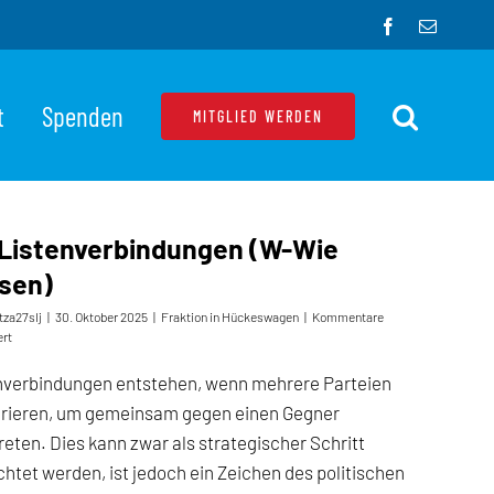
Facebook
E-
Mail
t
Spenden
MITGLIED WERDEN
 Listenverbindungen (W-Wie
sen)
tza27slj
|
30. Oktober 2025
|
Fraktion in Hückeswagen
|
Kommentare
für
ert
Die
Listenverbindungen
nverbindungen entstehen, wenn mehrere Parteien
(W-
rieren, um gemeinsam gegen einen Gegner
Wie
Wissen)
reten. Dies kann zwar als strategischer Schritt
chtet werden, ist jedoch ein Zeichen des politischen