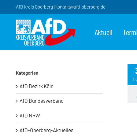
Zum
AfD Kreis Oberberg | kontakt@afd-oberberg.de
Inhalt
springen
Aktuell
Term
Kategorien
10
AfD Bezirk Köln
AfD Bundesverband
AfD NRW
AfD-Oberberg-Aktuelles