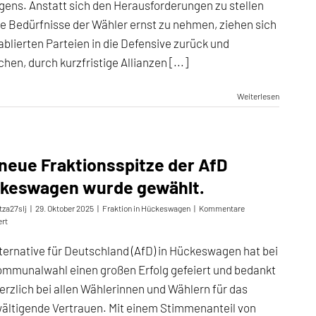
gens. Anstatt sich den Herausforderungen zu stellen
ie Bedürfnisse der Wähler ernst zu nehmen, ziehen sich
ablierten Parteien in die Defensive zurück und
hen, durch kurzfristige Allianzen [...]
Weiterlesen
 neue Fraktionsspitze der AfD
keswagen wurde gewählt.
tza27slj
|
29. Oktober 2025
|
Fraktion in Hückeswagen
|
Kommentare
für
ert
Die
neue
lternative für Deutschland (AfD) in Hückeswagen hat bei
Fraktionsspitze
ommunalwahl einen großen Erfolg gefeiert und bedankt
der
AfD
herzlich bei allen Wählerinnen und Wählern für das
Hückeswagen
ältigende Vertrauen. Mit einem Stimmenanteil von
wurde