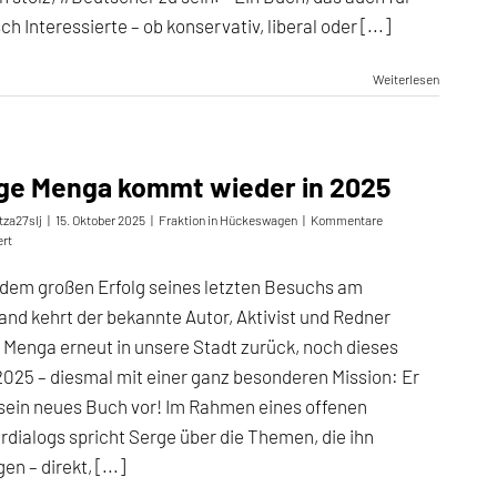
sch Interessierte – ob konservativ, liberal oder [...]
Weiterlesen
ge Menga kommt wieder in 2025
tza27slj
|
15. Oktober 2025
|
Fraktion in Hückeswagen
|
Kommentare
für
ert
Serge
Menga
dem großen Erfolg seines letzten Besuchs am
kommt
tand kehrt der bekannte Autor, Aktivist und Redner
wieder
in
 Menga erneut in unsere Stadt zurück, noch dieses
2025
2025 – diesmal mit einer ganz besonderen Mission: Er
t sein neues Buch vor! Im Rahmen eines offenen
rdialogs spricht Serge über die Themen, die ihn
n – direkt, [...]