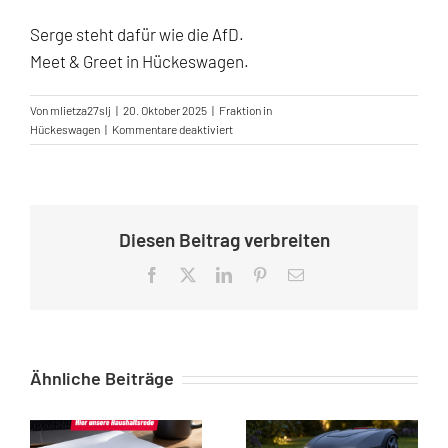
Serge steht dafür wie die AfD.
Meet & Greet in Hückeswagen.
Von
mlietza27slj
|
20. Oktober 2025
|
Fraktion in
für
Hückeswagen
|
Kommentare deaktiviert
Serge
Menga
Buchvorstellung
in
Hückeswagen
Diesen Beitrag verbreiten
Facebook
X
LinkedIn
Pinterest
E-
Mail
Ähnliche Beiträge