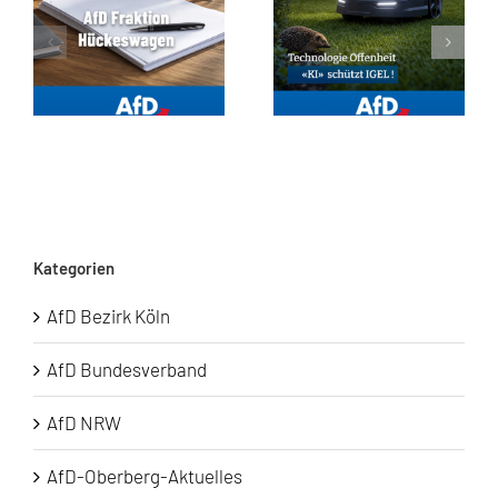
Unsere Haushaltsrede 2026
FaB fordert nächtliches Fahrverbot für Mähroboter
Kategorien
AfD Bezirk Köln
AfD Bundesverband
AfD NRW
AfD-Oberberg-Aktuelles