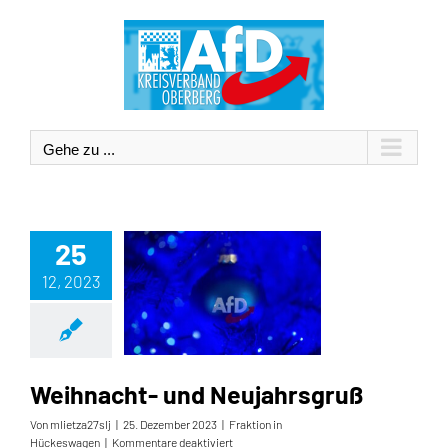
Zum
Inhalt
springen
Gehe zu ...
25
12, 2023
Weihnacht- und Neujahrsgruß
Weihnacht- und Neujahrsgruß
Von
mlietza27slj
|
25. Dezember 2023
|
Fraktion in
für
Hückeswagen
|
Kommentare deaktiviert