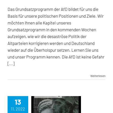
Grundsatzprogramm
der
Das Grundsatzprogramm der AfD bildet für uns die
AfD
Basis für unsere politischen Positionen und Ziele. Wir
Teil
2
möchten Ihnen alle Kapitel unseres
Grundsatzprogramm in den kommenden Wochen
aufzeigen, wie wir die desaströse Politik der
Altparteien korrigieren werden und Deutschland
wieder auf die Überholspur setzen. Lernen Sie uns
und unser Programm kennen. Die AfD ist keine Gefahr
[...]
Weiterlesen
13
11, 2022
Botschaft des Volkstrauertags 2022