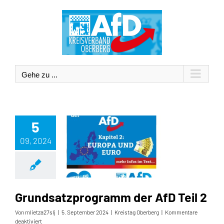
Zum
Inhalt
springen
Gehe zu ...
5
09, 2024
Grundsatzprogramm der AfD Teil 2
Grundsatzprogramm der AfD Teil 2
Von
mlietza27slj
|
5. September 2024
|
Kreistag Oberberg
|
Kommentare
für
deaktiviert