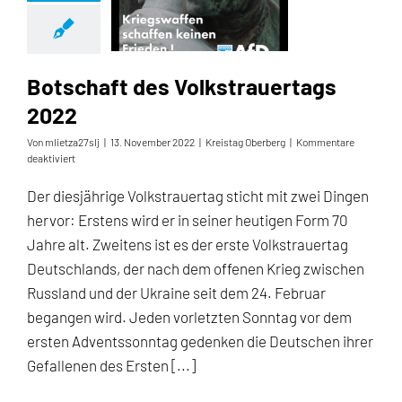
Botschaft des Volkstrauertags
2022
Von
mlietza27slj
|
13. November 2022
|
Kreistag Oberberg
|
Kommentare
für
deaktiviert
Botschaft
des
Der diesjährige Volkstrauertag sticht mit zwei Dingen
Volkstrauertags
hervor: Erstens wird er in seiner heutigen Form 70
2022
Jahre alt. Zweitens ist es der erste Volkstrauertag
Deutschlands, der nach dem offenen Krieg zwischen
Russland und der Ukraine seit dem 24. Februar
begangen wird. Jeden vorletzten Sonntag vor dem
ersten Adventssonntag gedenken die Deutschen ihrer
Gefallenen des Ersten [...]