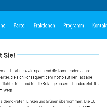
ine
Partei
Fraktionen
Programm
Kontak
t Sie!
 niemand erahnen, wie spannend die kommenden Jahre
partei, die sich konsequent dem Motto auf der Fassade
ichtet fühlt und für die Belange unseres Landes eintritt.
em Weg!
ozialdemokraten, Linken und Grünen übernommen. Die EU