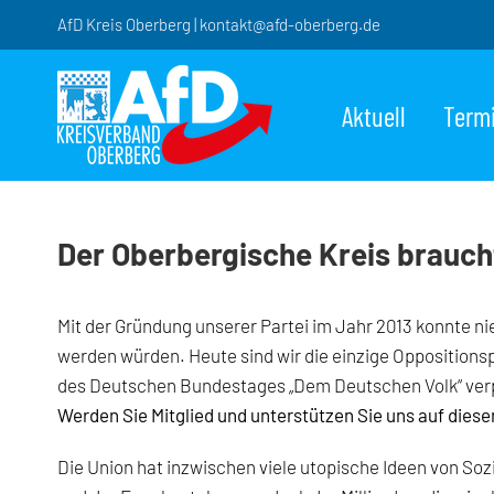
Zum
AfD Kreis Oberberg | kontakt@afd-oberberg.de
Inhalt
springen
Aktuell
Term
Der Oberbergische Kreis brauch
Mit der Gründung unserer Partei im Jahr 2013 konnte
werden würden. Heute sind wir die einzige Oppositions
des Deutschen Bundestages „Dem Deutschen Volk“ verpfl
Werden Sie Mitglied und unterstützen Sie uns auf dies
Die Union hat inzwischen viele utopische Ideen von S