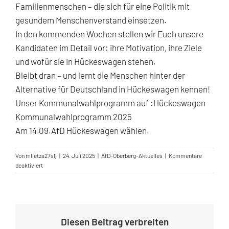
Familienmenschen – die sich für eine Politik mit
gesundem Menschenverstand einsetzen.
In den kommenden Wochen stellen wir Euch unsere
Kandidaten im Detail vor: ihre Motivation, ihre Ziele
und wofür sie in Hückeswagen stehen.
Bleibt dran – und lernt die Menschen hinter der
Alternative für Deutschland in Hückeswagen kennen!
Unser Kommunalwahlprogramm auf :
Hückeswagen
Kommunalwahlprogramm 2025
Am 14.09.AfD Hückeswagen wählen.
Von
mlietza27slj
|
24. Juli 2025
|
AfD-Oberberg-Aktuelles
|
Kommentare
für
deaktiviert
Unser
Team
für
Hückeswagen
steht!
Diesen Beitrag verbreiten