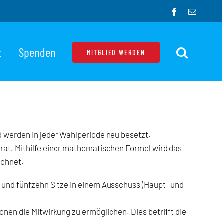
Facebook
E-
Mail
t
Spenden
MITGLIED WERDEN
d werden in jeder Wahlperiode neu besetzt.
rat. Mithilfe einer mathematischen Formel wird das
echnet.
n und fünfzehn Sitze in einem Ausschuss (Haupt- und
onen die Mitwirkung zu ermöglichen. Dies betrifft die