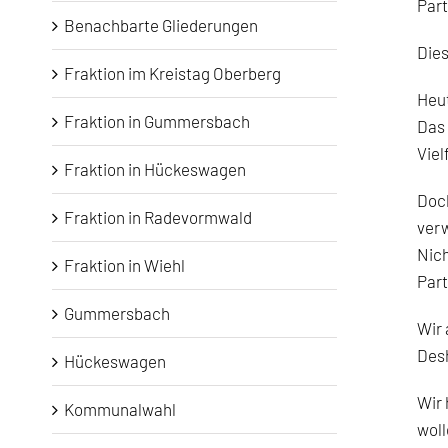
Part
Benachbarte Gliederungen
Die
Fraktion im Kreistag Oberberg
Heut
Fraktion in Gummersbach
Das 
Viel
Fraktion in Hückeswagen
Doch
Fraktion in Radevormwald
verw
Nich
Fraktion in Wiehl
Part
Gummersbach
Wir 
Desh
Hückeswagen
Wir 
Kommunalwahl
woll