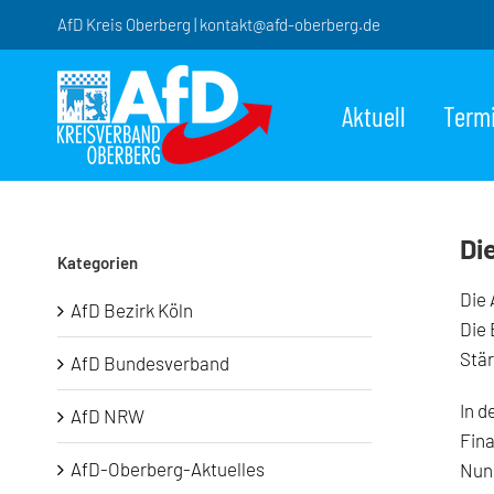
Zum
AfD Kreis Oberberg | kontakt@afd-oberberg.de
Inhalt
springen
Aktuell
Term
Di
Kategorien
Die 
AfD Bezirk Köln
Die 
Stär
AfD Bundesverband
In d
AfD NRW
Fin
AfD-Oberberg-Aktuelles
Nun 