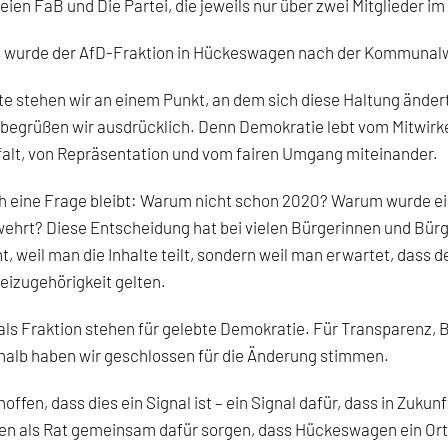
eien FaB und Die Partei, die jeweils nur über zwei Mitglieder i
s wurde der AfD-Fraktion in Hückeswagen nach der Kommunalw
e stehen wir an einem Punkt, an dem sich diese Haltung änder
begrüßen wir ausdrücklich. Denn Demokratie lebt vom Mitwir
falt, von Repräsentation und vom fairen Umgang miteinander.
 eine Frage bleibt: Warum nicht schon 2020? Warum wurde ein
ehrt? Diese Entscheidung hat bei vielen Bürgerinnen und Bür
t, weil man die Inhalte teilt, sondern weil man erwartet, das
eizugehörigkeit gelten.
als Fraktion stehen für gelebte Demokratie. Für Transparenz,
alb haben wir geschlossen für die Änderung stimmen.
hoffen, dass dies ein Signal ist – ein Signal dafür, dass in Zuku
en als Rat gemeinsam dafür sorgen, dass Hückeswagen ein Ort 