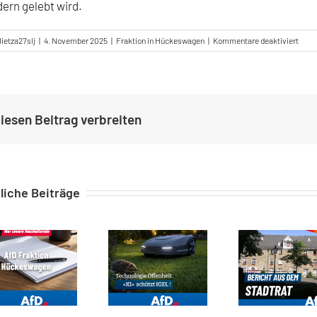
ern gelebt wird.
für
ietza27slj
|
4. November 2025
|
Fraktion in Hückeswagen
|
Kommentare deaktiviert
Die
Auss
im
Stadt
iesen Beitrag verbreiten
liche Beiträge
Unsere Haushaltsrede 2026
FaB fordert nächtliches Fahrverbot für Mähroboter
Stadtratssitzung 30.06.2026 und Haushaltsrede in H