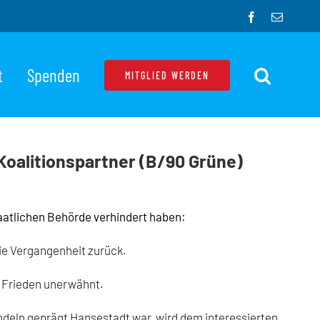
Facebook
E-
Mail
t
Spenden
MITGLIED WERDEN
 Koalitionspartner (B/90 Grüne)
taatlichen Behörde verhindert haben:
die Vergangenheit zurück.
n Frieden unerwähnt.
deln geprägt Hansestadt war, wird dem interessierten