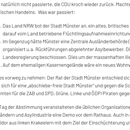
natürlich nicht passierte, die CDU kroch wieder zurück. Machter
tischen Handelns. Was war passiert:
Das Land NRW bot der Stadt Münster an, ein altes, britische
darauf vom Land betriebene Flüchtlingsaufnahmeeinrichtung
Im Gegenzug hätte Münster eine Zentrale Ausländerbehörde 
organisiert u.a. Rückführungen abgelehnter Asylbewerber. 
Landesregierung beschlossen. Dies um der massenhaften ill
Auf dem ehemaligen Kasernengelände wäre ein neues Wohnvie
s vorweg zu nehmen: Der Rat der Stadt Münster entschied sic
sich für eine „abschiebe-freie Stadt Münster“ und gegen die
mten für die ZAB und SPD, Grüne, Linke und ÖDP/Piraten gegen
ag der Abstimmung veranstalteten die üblichen Organisatione
ändern und Asylindustrie eine Demo vor dem Rathaus. Auch in
idor aus linken Krakeelern mit dem Ziel der Einschüchterung u