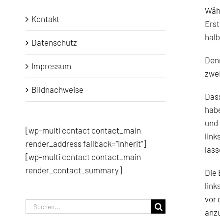
Währ
Kontakt
Erst
halb
Datenschutz
Denn
Impressum
zwei
Bildnachweise
Dass
habe
und 
[wp-multi contact contact_main
link
render_address fallback=“inherit“]
lass
[wp-multi contact contact_main
render_contact_summary]
Die 
link
vor 
Suche
anzu
nach: