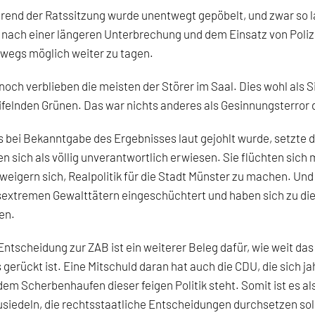
end der Ratssitzung wurde unentwegt gepöbelt, und zwar so la
 nach einer längeren Unterbrechung und dem Einsatz von Poli
wegs möglich weiter zu tagen.
och verblieben die meisten der Störer im Saal. Dies wohl als S
felnden Grünen. Das war nichts anderes als Gesinnungsterror 
 bei Bekanntgabe des Ergebnisses laut gejohlt wurde, setzte 
n sich als völlig unverantwortlich erwiesen. Sie flüchten sich 
weigern sich, Realpolitik für die Stadt Münster zu machen. Un
sextremen Gewalttätern eingeschüchtert und haben sich zu die
en.
Entscheidung zur ZAB ist ein weiterer Beleg dafür, wie weit da
s gerückt ist. Eine Mitschuld daran hat auch die CDU, die sich 
dem Scherbenhaufen dieser feigen Politik steht. Somit ist es a
siedeln, die rechtsstaatliche Entscheidungen durchsetzen sol