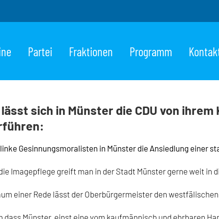
ine
Partei
Fraktionen
Programm
Kontak
 lässt sich in Münster die CDU von ihrem
rführen:
linke Gesinnungsmoralisten in Münster die Ansiedlung einer s
die Imagepflege greift man in der Stadt Münster gerne weit in 
aum einer Rede lässt der Oberbürgermeister den westfälische
 dass Münster, einst eine vom kaufmännisch und ehrbaren Han