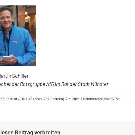
Martin Schiller
cher der Ratsgruppe AfD im Rat der Stadt Münster
für
27. Februar 2018
|
AfD NRW
,
AfD-Oberberg-Aktuelles
|
Kommentare deaktiviert
So
lässt
sich
in
Münster
iesen Beitrag verbreiten
die