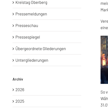
Kreistag Oberberg
meis
Mar
Pressemeldungen
Vere
Presseschau
ein
Pressespiegel
Übergeordnete Gliederungen
Untergliederungen
Archiv
2026
So v
Währ
2025
31.0