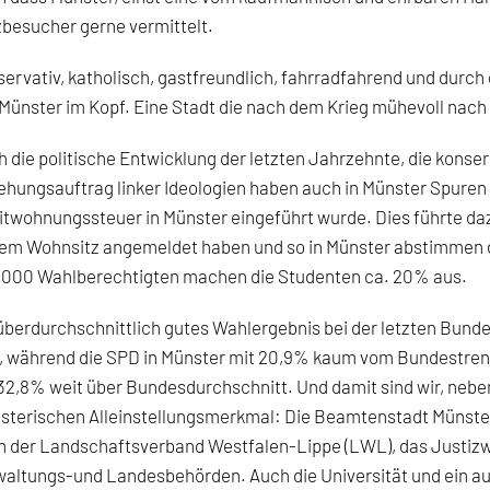
besucher gerne vermittelt.
ervativ, katholisch, gastfreundlich, fahrradfahrend und durch 
Münster im Kopf. Eine Stadt die nach dem Krieg mühevoll nach
 die politische Entwicklung der letzten Jahrzehnte, die konse
ehungsauftrag linker Ideologien haben auch in Münster Spuren 
twohnungssteuer in Münster eingeführt wurde. Dies führte daz
em Wohnsitz angemeldet haben und so in Münster abstimmen d
.000 Wahlberechtigten machen die Studenten ca. 20% aus.
überdurchschnittlich gutes Wahlergebnis bei der letzten Bund
, während die SPD in Münster mit 20,9% kaum vom Bundestrend
32,8% weit über Bundesdurchschnitt. Und damit sind wir, nebe
terischen Alleinstellungsmerkmal: Die Beamtenstadt Münster. D
 der Landschaftsverband Westfalen-Lippe (LWL), das Justizw
altungs-und Landesbehörden. Auch die Universität und ein auf