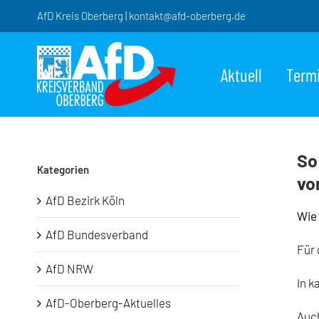
Zum
AfD Kreis Oberberg | kontakt@afd-oberberg.de
Inhalt
springen
Aktuell
Term
So
Kategorien
vo
AfD Bezirk Köln
Wie 
AfD Bundesverband
Für 
AfD NRW
In k
AfD-Oberberg-Aktuelles
Auch