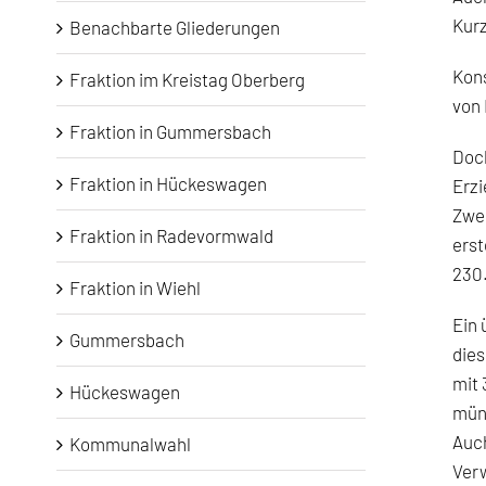
Kurz
Benachbarte Gliederungen
Kons
Fraktion im Kreistag Oberberg
von 
Fraktion in Gummersbach
Doch
Fraktion in Hückeswagen
Erzi
Zwei
Fraktion in Radevormwald
erst
230
Fraktion in Wiehl
Ein 
Gummersbach
dies
mit 
Hückeswagen
müns
Auch
Kommunalwahl
Verw