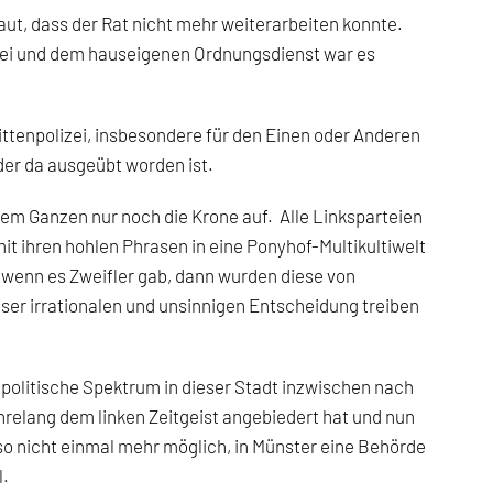
ut, dass der Rat nicht mehr weiterarbeiten konnte.
zei und dem hauseigenen Ordnungsdienst war es
ittenpolizei, insbesondere für den Einen oder Anderen
der da ausgeübt worden ist.
dem Ganzen nur noch die Krone auf. Alle Linksparteien
mit ihren hohlen Phrasen in eine Ponyhof-Multikultiwelt
d wenn es Zweifler gab, dann wurden diese von
ser irrationalen und unsinnigen Entscheidung treiben
s politische Spektrum in dieser Stadt inzwischen nach
jahrelang dem linken Zeitgeist angebiedert hat und nun
lso nicht einmal mehr möglich, in Münster eine Behörde
l.