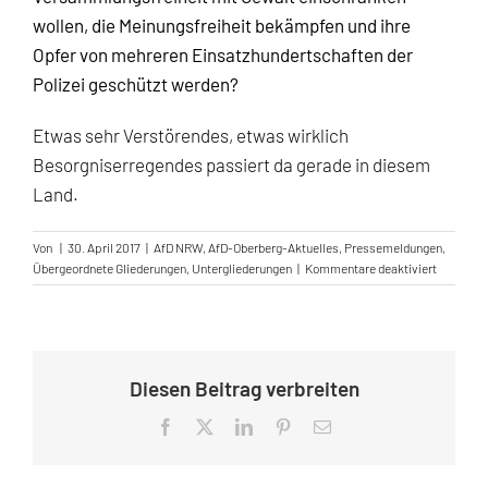
wollen, die Meinungsfreiheit bekämpfen und ihre
Opfer von mehreren Einsatzhundertschaften der
Polizei geschützt werden?
Etwas sehr Verstörendes, etwas wirklich
Besorgniserregendes passiert da gerade in diesem
Land.
Von
|
30. April 2017
|
AfD NRW
,
AfD-Oberberg-Aktuelles
,
Pressemeldungen
,
für
Übergeordnete Gliederungen
,
Untergliederungen
|
Kommentare deaktiviert
Die
häßliche
Fratze
der
SPD
Diesen Beitrag verbreiten
Facebook
X
LinkedIn
Pinterest
E-
Mail