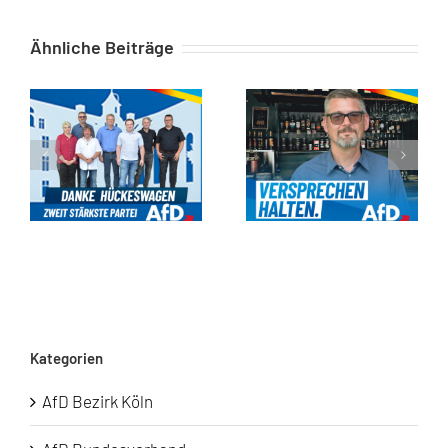
Ähnliche Beiträge
Kommunalwahl 2025: Ein starkes Signal für Hückeswagen!
Gastronomie fördern in Hückeswagen
Kategorien
AfD Bezirk Köln