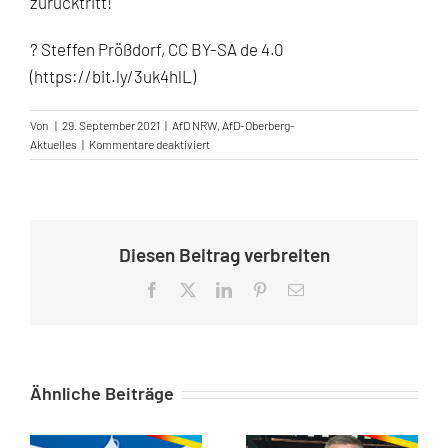
zurücktritt!
? Steffen Prößdorf, CC BY-SA de 4.0
(https://bit.ly/3uk4hlL)
Von
|
29. September 2021
|
AfD NRW
,
AfD-Oberberg-
für
Aktuelles
|
Kommentare deaktiviert
Armin
Laschet
muss
als
Ministerpräsident
Diesen Beitrag verbreiten
zurücktreten!
Facebook
X
LinkedIn
Pinterest
E-
Mail
Ähnliche Beiträge