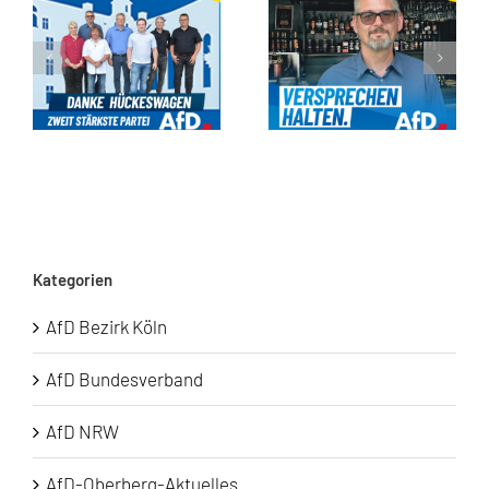
Kommunalwahl 2025: Ein starkes Signal für Hückeswagen!
Gastronomie fördern in Hückeswagen
Kategorien
AfD Bezirk Köln
AfD Bundesverband
AfD NRW
AfD-Oberberg-Aktuelles