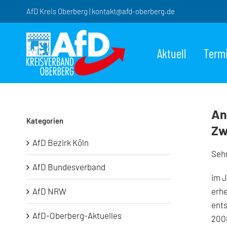
Zum
AfD Kreis Oberberg | kontakt@afd-oberberg.de
Inhalt
springen
Aktuell
Term
An
Kategorien
Zw
AfD Bezirk Köln
Sehr
AfD Bundesverband
im J
erhe
AfD NRW
ents
AfD-Oberberg-Aktuelles
2008