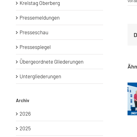
Von
d
Kreistag Oberberg
Pressemeldungen
Presseschau
D
Pressespiegel
Übergeordnete Gliederungen
Ähn
Untergliederungen
Archiv
Kommun
2026
2025